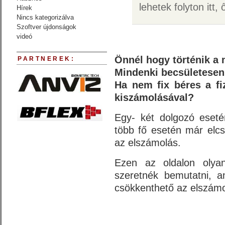
lehetek folyton itt
Hírek
Nincs kategorizálva
Szoftver újdonságok
videó
.
Önnél hogy történik a
PARTNEREK:
Mindenki becsületesen í
Ha nem fix béres a fi
kiszámolásával?
Egy- két dolgozó eset
több fő esetén már elcs
az elszámolás.
Ezen az oldalon olyan
szeretnék bemutatni, a
csökkenthető az elszámol
.