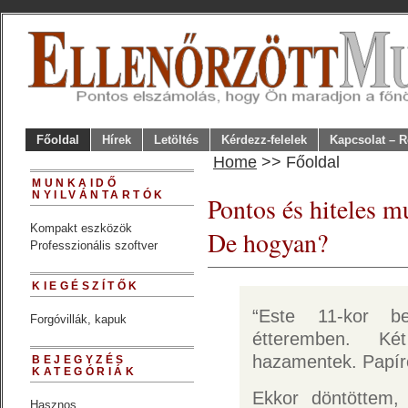
Főoldal
Hírek
Letöltés
Kérdezz-felelek
Kapcsolat – R
Home
>> Főoldal
MUNKAIDŐ
NYILVÁNTARTÓK
Pontos és hiteles 
Kompakt eszközök
De hogyan?
Professzionális szoftver
KIEGÉSZÍTŐK
“Este 11-kor 
Forgóvillák, kapuk
étteremben. Két
hazamentek. Papír
BEJEGYZÉS
KATEGÓRIÁK
Ekkor döntöttem,
Hasznos