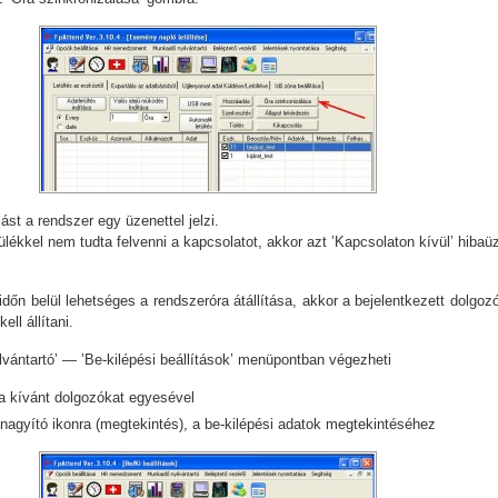
ást a rendszer egy üzenettel jelzi.
lékkel nem tudta felvenni a kapcsolatot, akkor azt ’Kapcsolaton kívül’ hibaüz
n belül lehetséges a rendszeróra átállítása, akkor a bejelentkezett dolgoz
kell állítani.
lvántartó’ — ’Be-kilépési beállítások’ menüpontban végezheti
a kívánt dolgozókat egyesével
 nagyító ikonra (megtekintés), a be-kilépési adatok megtekintéséhez