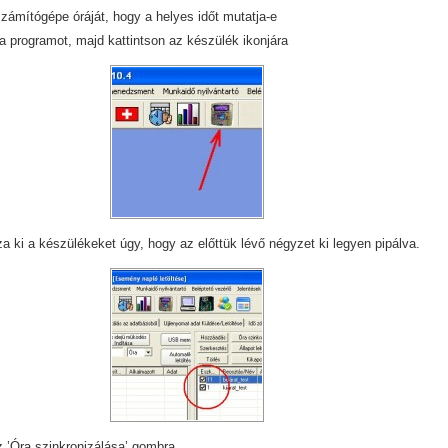
számítógépe óráját, hogy a helyes időt mutatja-e
 programot, majd kattintson az készülék ikonjára
a ki a készülékeket úgy, hogy az előttük lévő négyzet ki legyen pipálva.
z ’Óra szinkronizálása’ gombra.