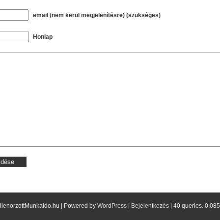
email (nem kerül megjelenítésre) (szükséges)
Honlap
llenorzottMunkaido.hu | Powered by
WordPress
|
Bejelentkezés
| 40 queries. 0,08