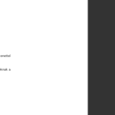
enettel
óknak a