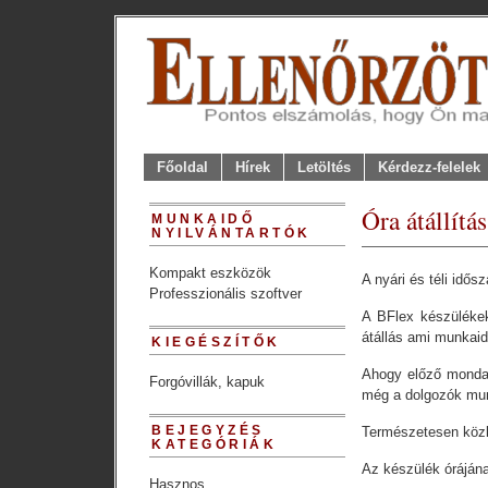
Főoldal
Hírek
Letöltés
Kérdezz-felelek
Óra átállítá
MUNKAIDŐ
NYILVÁNTARTÓK
Kompakt eszközök
A nyári és téli idős
Professzionális szoftver
A BFlex készülékek
átállás ami munkaid
KIEGÉSZÍTŐK
Ahogy előző mondat
Forgóvillák, kapuk
még a dolgozók mun
BEJEGYZÉS
Természetesen közbe
KATEGÓRIÁK
Az készülék órájána
Hasznos