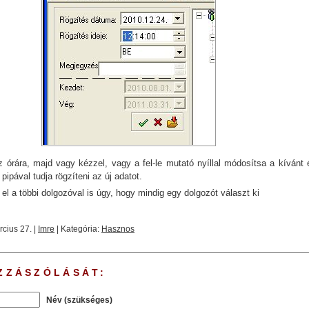
z órára, majd vagy kézzel, vagy a fel-le mutató nyíllal módosítsa a kívánt é
pipával tudja rögzíteni az új adatot.
el a többi dolgozóval is úgy, hogy mindig egy dolgozót választ ki
cius 27. |
Imre
| Kategória:
Hasznos
ZZÁSZÓLÁSÁT:
Név (szükséges)