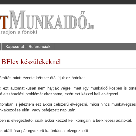
Kapcsolat – Referenciák
s BFlex készülékeknél
zámítás miatt évente kétszer átállítjuk az óránkat.
 ezt automatikusan nem hajtják végre, mert így munkaidő közben is tört
ő elszámolási problémát okozhatna, ezért ezt kézzel kell elvégezni.
omban is jeleztem ezt akkor célszerű elvégezni, mikor nincs munkavégzés
kakezdése előtt, vagy befejezett nap után.
n is elvégezhető, csak akkor kézzel kell korrigálni a be-kilépési adatokat.
k átállítása pár egyszerű kattintással elvégezhető: