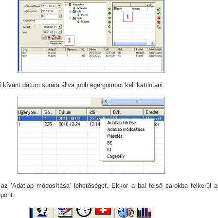
 kívánt dátum sorára állva jobb egérgombot kell kattintani:
az ’Adatlap módosítása’ lehetőséget. Ekkor a bal felső sarokba felkerül a
pont.