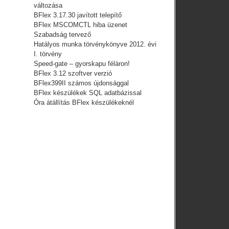
változása
BFlex 3.17.30 javított telepítő
BFlex MSCOMCTL hiba üzenet
Szabadság tervező
Hatályos munka törvénykönyve 2012. évi
I. törvény
Speed-gate – gyorskapu féláron!
BFlex 3.12 szoftver verzió
BFlex399II számos újdonsággal
BFlex készülékek SQL adatbázissal
Óra átállítás BFlex készülékeknél