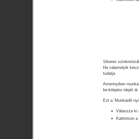
Sikeres szinkronizál
Ha valamelyik készü
tudatja.
Amennyiben munkaidő
be-kilépési idejét át 
Ezt a ’Munkaidő nyi
Válassza ki 
Kattintson a