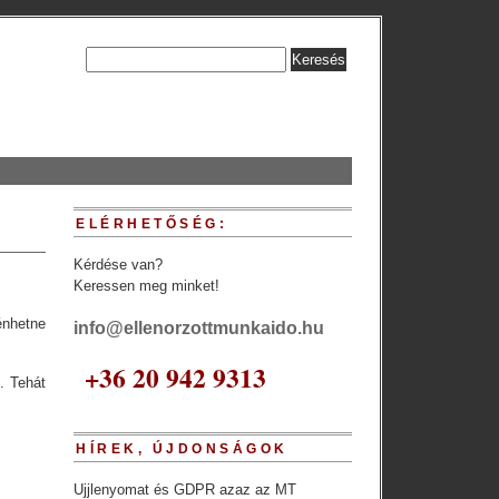
ELÉRHETŐSÉG:
Kérdése van?
Keressen meg minket!
énhetne
info@ellenorzottmunkaido.hu
+36 20 942 9313
. Tehát
HÍREK, ÚJDONSÁGOK
Ujjlenyomat és GDPR azaz az MT