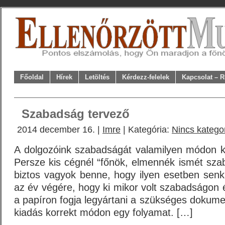
Főoldal
Hírek
Letöltés
Kérdezz-felelek
Kapcsolat – R
Szabadság tervező
2014 december 16. |
Imre
| Kategória:
Nincs katego
A dolgozóink szabadságát valamilyen módon kez
Persze kis cégnél “főnök, elmennék ismét szab
biztos vagyok benne, hogy ilyen esetben senk
az év végére, hogy ki mikor volt szabadságon 
a papíron fogja legyártani a szükséges dokume
kiadás korrekt módon egy folyamat. […]