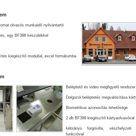
.
rem
yomat olvasós munkaidő nyilvántartó
ítés, egy BF388 készülékkel
ítés kiegészítő modullal, excel formátumba
.
ém
Beléptető és video megfigyelő rendszer
Dolgozói beléptetés megvalósítása kárt
Biometrikus azonosítás lehetősége
2 db BF399 kiegészítő kártyaolvasóval
kétirányú forgóvilla, vészhelyzeti 
funkcióval