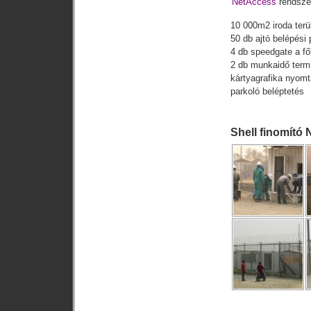
NetAccess
rendsze
10 000m2 iroda terü
50 db ajtó belépési 
4 db speedgate a fő
2 db munkaidő term
kártyagrafika nyomt
parkoló beléptetés
.
Shell finomító 