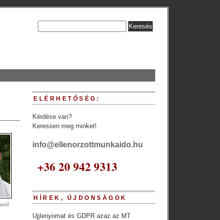
ELÉRHETŐSÉG:
Kérdése van?
Keressen meg minket!
info@ellenorzottmunkaido.hu
+36 20 942 9313
HÍREK, ÚJDONSÁGOK
zető
Ujjlenyomat és GDPR azaz az MT