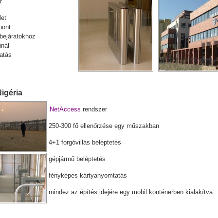
r
let
pont
bejáratokhoz
inál
atás
Nigéria
NetAccess
rendszer
250-300 fő ellenőrzése egy műszakban
4+1 forgóvillás beléptetés
gépjármű beléptetés
fényképes kártyanyomtatás
mindez az építés idejére egy mobil konténerben kialakítva
.