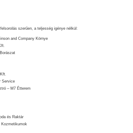
felsorolás szerűen, a teljesség igénye nélkül:
kinson and Company Környe
ft.
 Borászat
Kft.
r Service
ztró – M7 Étterem
oda és Raktár
r Kozmetikumok