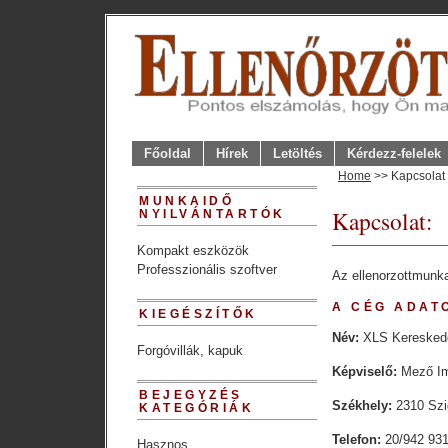
Főoldal
Hírek
Letöltés
Kérdezz-felelek
Home
>> Kapcsolat 
MUNKAIDŐ
Kapcsolat:
NYILVÁNTARTÓK
Kompakt eszközök
Professzionális szoftver
Az ellenorzottmunkai
A CÉG ADAT
KIEGÉSZÍTŐK
Név:
XLS Kereskede
Forgóvillák, kapuk
Képviselő:
Mező I
BEJEGYZÉS
Székhely:
2310 Szi
KATEGÓRIÁK
Telefon:
20/942 93
Hasznos