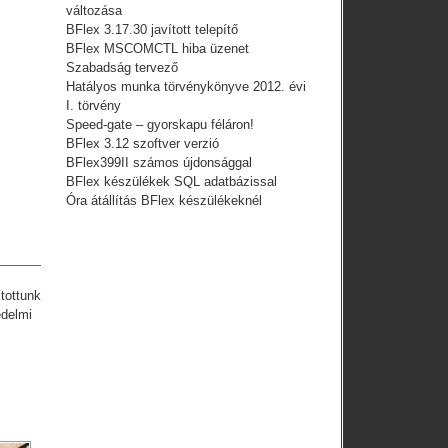
változása
BFlex 3.17.30 javított telepítő
BFlex MSCOMCTL hiba üzenet
Szabadság tervező
Hatályos munka törvénykönyve 2012. évi
I. törvény
Speed-gate – gyorskapu féláron!
BFlex 3.12 szoftver verzió
BFlex399II számos újdonsággal
BFlex készülékek SQL adatbázissal
Óra átállítás BFlex készülékeknél
ottunk
édelmi