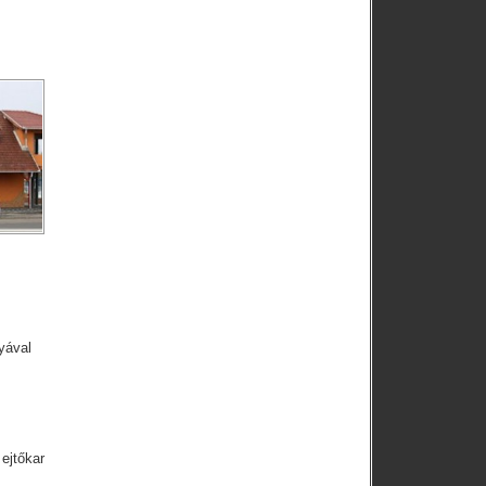
yával
ejtőkar