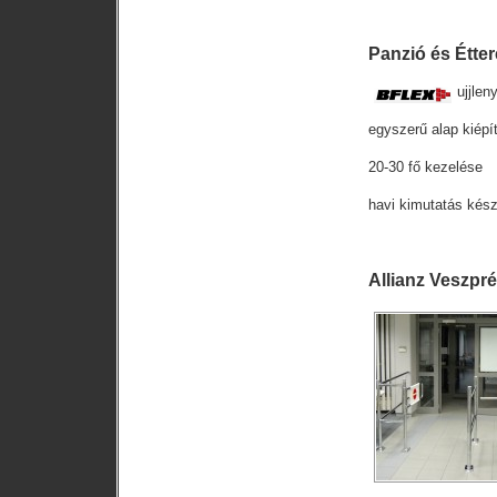
Panzió és Étte
ujjlen
egyszerű alap kiép
20-30 fő kezelése
havi kimutatás kész
Allianz Veszpr