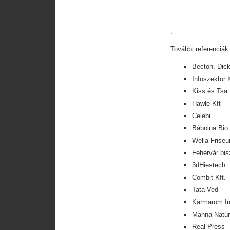
.
.
További referenciák 
Becton, Dic
Infoszektor K
Kiss és Tsa
Hawle Kft
Celebi
Bábolna Bio 
Wella Friseu
Fehérvár bis
3dHiestech
Combit Kft.
Tata-Ved
Karmarom Ir
Manna Natú
Real Press