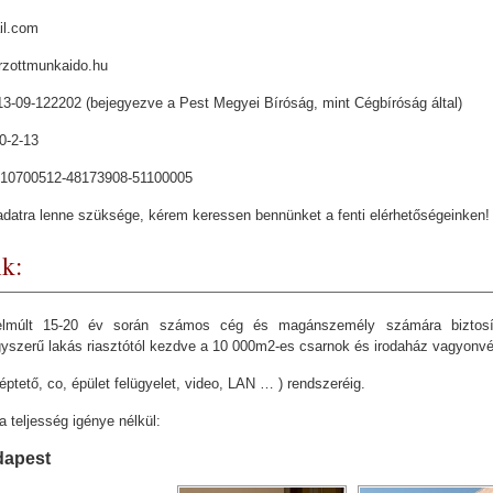
il.com
rzottmunkaido.hu
3-09-122202 (bejegyezve a Pest Megyei Bíróság, mint Cégbíróság által)
0-2-13
10700512-48173908-51100005
datra lenne szüksége, kérem keressen bennünket a fenti elérhetőségeinken!
nk:
elmúlt 15-20 év során számos cég és magánszemély számára biztosít
yszerű lakás riasztótól kezdve a 10 000m2-es csarnok és irodaház vagyonv
léptető, co, épület felügyelet, video, LAN … ) rendszeréig.
 teljesség igénye nélkül:
dapest