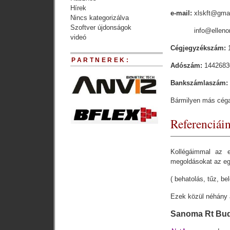
Hírek
e-mail:
xlskft@gma
Nincs kategorizálva
Szoftver újdonságok
e-mail:
info@elleno
videó
Cégjegyzékszám:
1
PARTNEREK:
Adószám:
1442683
Bankszámlaszám:
Bármilyen más céga
Referenciái
Kollégáimmal az 
megoldásokat az eg
( behatolás, tűz, be
Ezek közül néhány a
Sanoma Rt Bu