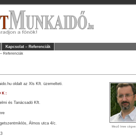
Kapcsolat – Referenciák
– Referenciák
do.hu oldalt az Xls Kft. üzemelteti.
OK:
lmi és Tanácsadó Kft.
mre
getszentmiklós, Álmos utca 4/c.
Mező Imre cégve
13