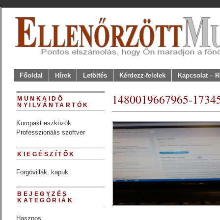
Főoldal
Hírek
Letöltés
Kérdezz-felelek
Kapcsolat – R
1480019667965-1734
MUNKAIDŐ
NYILVÁNTARTÓK
Kompakt eszközök
Professzionális szoftver
KIEGÉSZÍTŐK
Forgóvillák, kapuk
BEJEGYZÉS
KATEGÓRIÁK
Hasznos