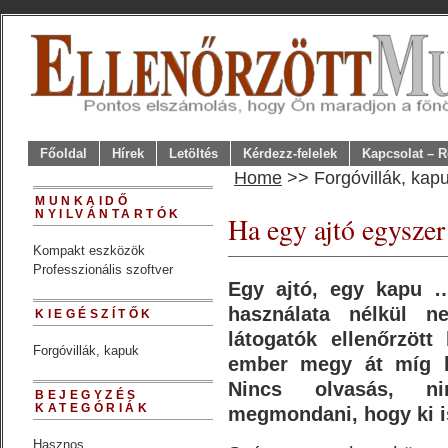
Főoldal
Hírek
Letöltés
Kérdezz-felelek
Kapcsolat – R
Home
>> Forgóvillák, kap
MUNKAIDŐ
NYILVÁNTARTÓK
Ha egy ajtó egyszer
Kompakt eszközök
Professzionális szoftver
Egy ajtó, egy kapu …
használata nélkül n
KIEGÉSZÍTŐK
látogatók ellenőrzött
Forgóvillák, kapuk
ember megy át míg b
Nincs olvasás, nin
BEJEGYZÉS
KATEGÓRIÁK
megmondani, hogy ki i
Hasznos