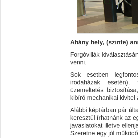
Ahány hely, (szinte) an
Forgóvillák kiválasztás
venni.
Sok esetben legfonto
irodaházak esetén),
üzemeltetés biztosítás
kibíró mechanikai kivitel 
Alábbi képtárban pár álta
keresztül írhatnánk az e
javaslatokat illetve ellenj
Szeretne egy jól működő,