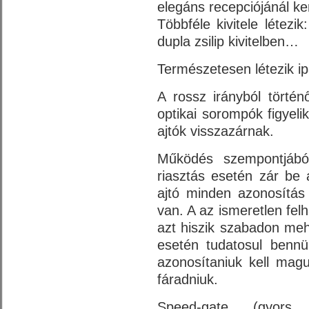
elegáns recepciójánál ke
Többféle kivitele létezi
dupla zsilip kivitelben…
Természetesen létezik ipa
A rossz irányból törté
optikai sorompók figyelik
ajtók visszazárnak.
Működés szempontjából
riasztás esetén zár be a
ajtó minden azonosítás 
van. A az ismeretlen fel
azt hiszik szabadon mehe
esetén tudatosul benn
azonosítaniuk kell magu
fáradniuk.
Speed-gate (gyors 