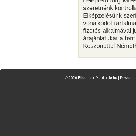
beléptető forgóvillá
szeretnénk kontroll
Elképzelésünk szer
vonalkódot tartalma
fizetés alkalmával j
árajánlatukat a fen
Köszönettel Németh
© 2026 EllenorzottMunkaido.hu | Powered