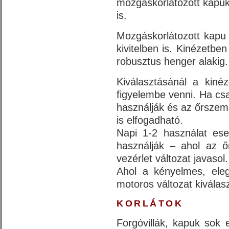
mozgáskorlátozott kapuk 
is.
Mozgáskorlátozott kapu 
kivitelben is. Kinézetbe
robusztus henger alakig.
Kiválasztásánál a kiné
figyelembe venni. Ha csa
használják és az őrszem
is elfogadható.
Napi 1-2 használat es
használják – ahol az 
vezérlet változat javasol.
Ahol a kényelmes, ele
motoros változat kiválas
KORLÁTOK
Forgóvillák, kapuk sok e