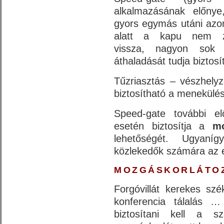
alkalmazásának előnye
gyors egymás utáni azo
alatt a kapu nem z
vissza, nagyon sok
áthaladását tudja biztosí
Tűzriasztás – vészhely
biztosítható a menekülés
Speed-gate további el
esetén biztosítja a
mo
lehetőségét. Ugyanígy
közlekedők számára az e
MOZGÁSKORLÁTO
Forgóvillát kerekes szé
konferencia tálalás 
biztosítani kell a s