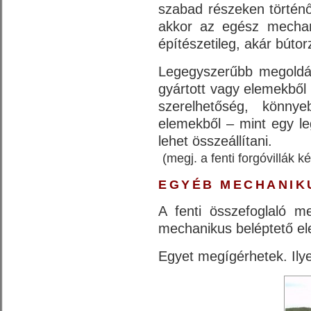
szabad részeken történő
akkor az egész mechani
építészetileg, akár bútorz
Legegyszerűbb megoldás
gyártott vagy elemekből 
szerelhetőség, könny
elemekből – mint egy le
lehet összeállítani.
(megj. a fenti forgóvillák ké
EGYÉB MECHANIK
A fenti összefoglaló m
mechanikus beléptető el
Egyet megígérhetek. Ilyen