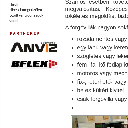
Számos esetben követe
Hírek
megvalósítás. Közepes 
Nincs kategorizálva
tökéletes megoldást bizt
Szoftver újdonságok
videó
A forgóvillák nagyon sokf
PARTNEREK:
rozsdamentes vagy 
egy lábú vagy kerete
szögletes vagy leke
fém- fa- kő fedlap k
motoros vagy mechan
fix-, letörhető- vagy
be és kültéri kivitel
csak forgóvilla vagy
. . .