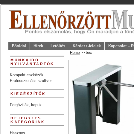
Főoldal
Hírek
Letöltés
Kérdezz-felelek
Kapcsolat – R
Home
>> box
MUNKAIDŐ
NYILVÁNTARTÓK
Kompakt eszközök
Professzionális szoftver
KIEGÉSZÍTŐK
Forgóvillák, kapuk
BEJEGYZÉS
KATEGÓRIÁK
Hasznos