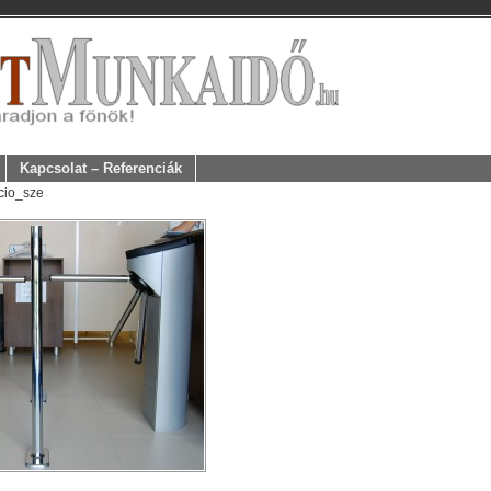
Kapcsolat – Referenciák
ácio_sze