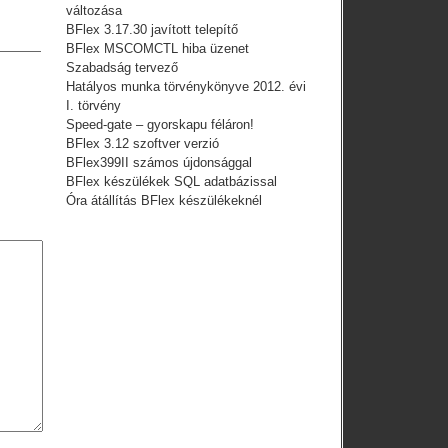
változása
BFlex 3.17.30 javított telepítő
BFlex MSCOMCTL hiba üzenet
Szabadság tervező
Hatályos munka törvénykönyve 2012. évi
I. törvény
Speed-gate – gyorskapu féláron!
BFlex 3.12 szoftver verzió
BFlex399II számos újdonsággal
BFlex készülékek SQL adatbázissal
Óra átállítás BFlex készülékeknél