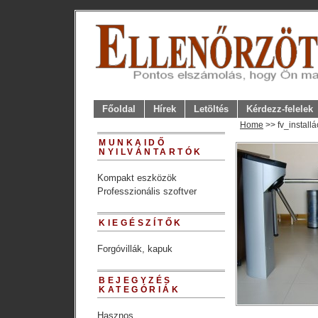
Főoldal
Hírek
Letöltés
Kérdezz-felelek
Home
>> fv_install
MUNKAIDŐ
NYILVÁNTARTÓK
Kompakt eszközök
Professzionális szoftver
KIEGÉSZÍTŐK
Forgóvillák, kapuk
BEJEGYZÉS
KATEGÓRIÁK
Hasznos