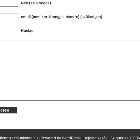
Név (szükséges)
email (nem kerül megjelenítésre) (szükséges)
Honlap
llenorzottMunkaido.hu | Powered by
WordPress
|
Bejelentkezés
| 34 queries. 0,08