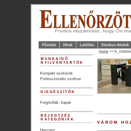
Főoldal
Hírek
Letöltés
Kérdezz-felelek
Home
>> fv_installá
MUNKAIDŐ
NYILVÁNTARTÓK
Kompakt eszközök
Professzionális szoftver
KIEGÉSZÍTŐK
Forgóvillák, kapuk
BEJEGYZÉS
KATEGÓRIÁK
VÁROM HO
Hasznos