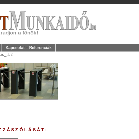
Kapcsolat – Referenciák
cio_ttb2
ZZÁSZÓLÁSÁT: