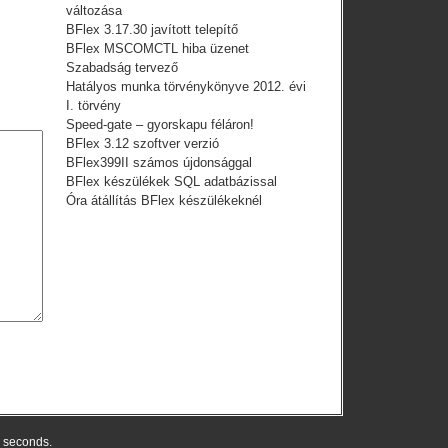
változása
BFlex 3.17.30 javított telepítő
BFlex MSCOMCTL hiba üzenet
Szabadság tervező
Hatályos munka törvénykönyve 2012. évi
I. törvény
Speed-gate – gyorskapu féláron!
BFlex 3.12 szoftver verzió
BFlex399II számos újdonsággal
BFlex készülékek SQL adatbázissal
Óra átállítás BFlex készülékeknél
6 seconds.