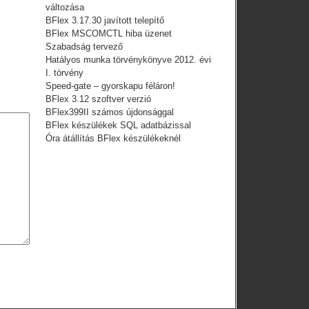
változása
BFlex 3.17.30 javított telepítő
BFlex MSCOMCTL hiba üzenet
Szabadság tervező
Hatályos munka törvénykönyve 2012. évi
I. törvény
Speed-gate – gyorskapu féláron!
BFlex 3.12 szoftver verzió
BFlex399II számos újdonsággal
BFlex készülékek SQL adatbázissal
Óra átállítás BFlex készülékeknél