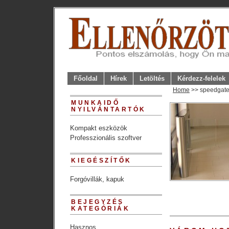
Főoldal
Hírek
Letöltés
Kérdezz-felelek
Home
>> speedgate
MUNKAIDŐ
NYILVÁNTARTÓK
Kompakt eszközök
Professzionális szoftver
KIEGÉSZÍTŐK
Forgóvillák, kapuk
BEJEGYZÉS
KATEGÓRIÁK
Hasznos