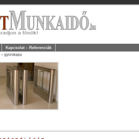
Kapcsolat – Referenciák
 – gyorskapu