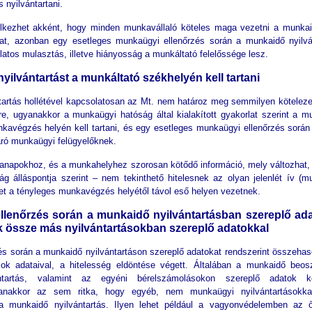
 nyilvántartani.
lkezhet akként, hogy minden munkavállaló köteles maga vezetni a munkai
at, azonban egy esetleges munkaügyi ellenőrzés során a munkaidő nyilvá
atos mulasztás, illetve hiányosság a munkáltató felelőssége lesz.
yilvántartást a munkáltató székhelyén kell tartani
tartás hollétével kapcsolatosan az Mt. nem határoz meg semmilyen köteleze
re, ugyanakkor a munkaügyi hatóság által kialakított gyakorlat szerint a m
nkavégzés helyén kell tartani, és egy esetleges munkaügyi ellenőrzés során 
járó munkaügyi felügyelőknek.
napokhoz, és a munkahelyhez szorosan kötődő információ, mely változhat, 
g álláspontja szerint – nem tekinthető hitelesnek az olyan jelenlét ív (m
yet a tényleges munkavégzés helyétől távol eső helyen vezetnek.
llenőrzés során a munkaidő nyilvántartásban szereplő ad
k össze más nyilvántartásokban szereplő adatokkal
s során a munkaidő nyilvántartáson szereplő adatokat rendszerint összehaso
sok adataival, a hitelesség eldöntése végett. Általában a munkaidő beos
ntartás, valamint az egyéni bérelszámolásokon szereplő adatok ke
anakkor az sem ritka, hogy egyéb, nem munkaügyi nyilvántartásokka
a munkaidő nyilvántartás. Ilyen lehet például a vagyonvédelemben az ő