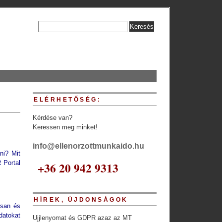
ELÉRHETŐSÉG:
Kérdése van?
Keressen meg minket!
info@ellenorzottmunkaido.hu
ni? Mit
 Portal
+36 20 942 9313
HÍREK, ÚJDONSÁGOK
osan és
datokat
Ujjlenyomat és GDPR azaz az MT