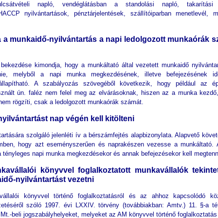
lcsátvételi napló, vendéglátásban a standolási napló, takarítási 
CCP nyilvántartások, pénztárjelentések, szállítóiparban menetlevél, m
a a munkaidő-nyilvántartás a napi ledolgozott munkaórák 
 bekezdése kimondja, hogy a munkáltató által vezetett munkaidő nyilvánta
nie, melyből a napi munka megkezdésének, illetve befejezésének id
llapítható. A szabályozás szövegéből következik, hogy például az épí
nált ún. faléz nem felel meg az elvárásoknak, hiszen az a munka kezdő, 
 nem rögzíti, csak a ledolgozott munkaórák számát.
yilvántartást nap végén kell kitölteni
artására szolgáló jelenléti ív a bérszámfejtés alapbizonylata. Alapvető köve
mben, hogy azt eseményszerűen és naprakészen vezesse a munkáltató. 
 a tényleges napi munka megkezdésekor és annak befejezésekor kell megtenn
kavállalói könyvvel foglalkoztatott munkavállalók tekint
dő-nyilvántartást vezetni
állalói könyvvel történő foglalkoztatásról és az ahhoz kapcsolódó kö
izetéséről szóló 1997. évi LXXIV. törvény (továbbiakban: Amtv.) 11. §-a té
z Mt.-beli jogszabályhelyeket, melyeket az AM könyvvel történő foglalkoztatás