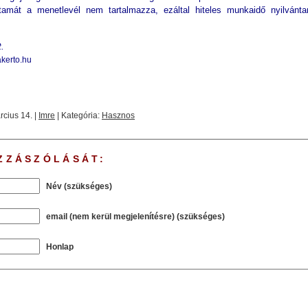
tamát a menetlevél nem tartalmazza, ezáltal hiteles munkaidő nyilvánta
!
t.
kerto.hu
rcius 14. |
Imre
| Kategória:
Hasznos
ZZÁSZÓLÁSÁT:
Név (szükséges)
email (nem kerül megjelenítésre) (szükséges)
Honlap