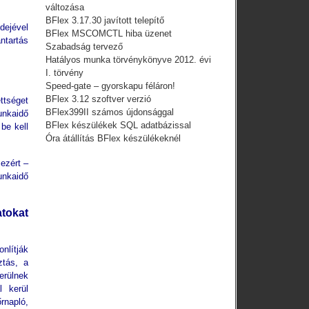
változása
BFlex 3.17.30 javított telepítő
dejével
BFlex MSCOMCTL hiba üzenet
ntartás
Szabadság tervező
Hatályos munka törvénykönyve 2012. évi
I. törvény
Speed-gate – gyorskapu féláron!
BFlex 3.12 szoftver verzió
ttséget
BFlex399II számos újdonsággal
unkaidő
BFlex készülékek SQL adatbázissal
be kell
Óra átállítás BFlex készülékeknél
ezért –
unkaidő
atokat
nlítják
ztás, a
rülnek
l kerül
rnapló,