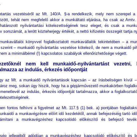
.
tartás vezetéséről az Mt. 140/A. §-a rendelkezik, mely nem szerepel a “
özött, tehát nem megfelelő akkor a munkáltató eljárása, ha csak az Amtv. 
tározott nyilvántartási kötelezettségének tesz eleget, és csak a munka
 sorszámát, a lerótt közteherjegy értékét, a nettó kifizetés összegét tartja ny
munkavállalói könyvvel foglalkoztatott munkavállalók tekintetében – a mu
a szerint – munkaidő nyilvántartás vezetése kötelező, de nem a munkaidő pi
nem a minimálbérrel (!) kapcsolatos szabályok ellenőrizhetősége végett.
zetőknél nem kell munkaidő-nyilvántartást vezetni,
almazza az indulás, érkezés időpontját
hogy az Mt. a munkaidő nyilvántartások kapcsán – az írásbeliségen kívül –
tároz meg, sokan úgy hiszik, hogy ha a gépjárművezető munkakörben foglalko
menetlevél az indulás, érkezés időpontját tartalmazza, akkor a foglalkoztató
kötelezettségének.
n fontos felhívni a figyelmet az Mt. 117.§ (1) bek. a) pontjában foglaltakr
nkaidő a munkavégzésre előírt idő kezdetétől, annak befejezéséig tartó idő
ámítani a munkavégzéshez kapcsolódó előkészítő és befejező tevék
ség jellegéből adódóan a munkavégzéshez kapcsolódó előkészítő és b