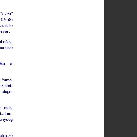
kivett”
6.§ (8)
vállaló
ilván.
nkaügyi
henőidő
 ha a
 formai
ztatott
 eleget
a, mely
tartam,
enység
efejező