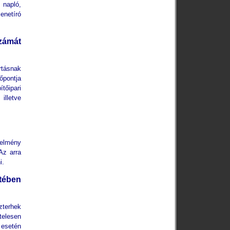
napló,
enetíró
számát
rtásnak
őpontja
tőipari
illetve
telmény
Az arra
i.
etében
zterhek
telesen
 esetén