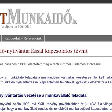
Kapcsolat – Referenciák
ő-nyilvántartással kapcsolatos tévhit
és hasznos cikket jelentetett meg a fenti címmel. Érdemes átolvasni!
gy a munkáltató feladata a munkaidő-nyilvántartás vezetése? Hol kell tarta
A munkaidő nyilvántartással kapcsolatban tévhiteket igyekszik eloszlatni a HR
yilvántartás vezetése a munkavállaló feladata
yvéről szóló 1992. évi XXII. törvény (továbbiakban Mt.) 140/A.§-a világ
dja, hogy a munkavállaló rendes és rendkívüli munkaidejével kapcsolatos a