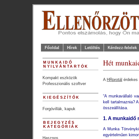
Főoldal
Hírek
Letöltés
Kérdezz-felelek
Hét munkaid
MUNKAIDŐ
NYILVÁNTARTÓK
Kompakt eszközök
A
HRprotál
érdekes 
Professzionális szoftver
.
“A munkavállaló va
KIEGÉSZÍTŐK
kell tartalmaznia? 
összeállítása.
Forgóvillák, kapuk
1. A munkaidő n
BEJEGYZÉS
KATEGÓRIÁK
A Munka Törvénykön
egyértelműen kimon
Hasznos