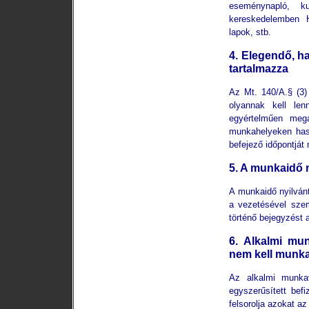
eseménynapló, ku
kereskedelemben HA
lapok, stb.
4. Elegendő, h
tartalmazza
Az Mt. 140/A.§ (3)
olyannak kell len
egyértelműen megá
munkahelyeken hasz
befejező időpontját
5. A munkaidő n
A munkaidő nyilvánt
a vezetésével sze
történő bejegyzést
6. Alkalmi mun
nem kell munkai
Az alkalmi munkav
egyszerűsített bef
felsorolja azokat a