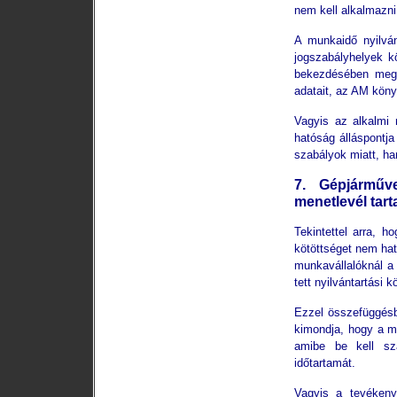
nem kell alkalmazni
A munkaidő nyilván
jogszabályhelyek k
bekezdésében megha
adatait, az AM könyv
Vagyis az alkalmi 
hatóság álláspontj
szabályok miatt, ha
7. Gépjárműve
menetlevél tart
Tekintettel arra, 
kötöttséget nem ha
munkavállalóknál a 
tett nyilvántartási 
Ezzel összefüggésbe
kimondja, hogy a mu
amibe be kell sz
időtartamát.
Vagyis a tevékeny