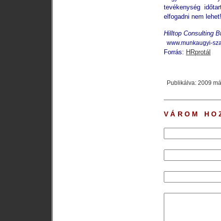
tevékenység időtar
elfogadni nem lehet
Hilltop Consulting B
www.munkaugyi-sza
Forrás:
HRprotál
Publikálva: 2009 má
VÁROM HO