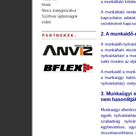
a munkáltató köteles
Hírek
Nincs kategorizálva
A munkáltató rende
Szoftver újdonságok
kapcsolatos adatok
videó
vezetésével kapcsol
2. A munkaidő-n
PARTNEREK:
A munkaidő-nyilván
a munkáltató részé
nyilvántartást a mu
tudni mutatni az el
A munkaidő a munka
a munkaügyi hatósá
nyilvántartás), mel
3. Munkaügyi e
nem hasonlítjá
Munkaügyi ellenőrzé
egyéb nyilvántartá
szabadság nyilvá
egybevetésre, ugy
összehasonlításra 