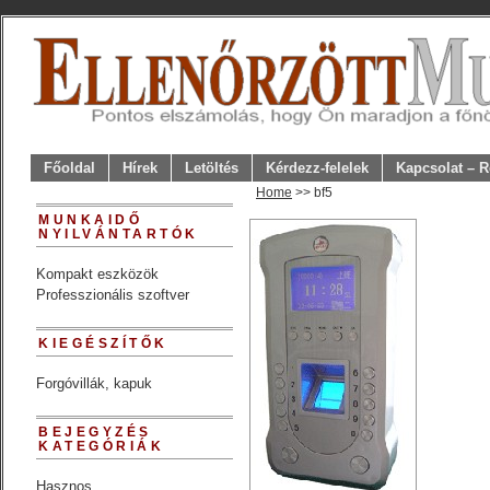
Főoldal
Hírek
Letöltés
Kérdezz-felelek
Kapcsolat – R
Home
>> bf5
MUNKAIDŐ
NYILVÁNTARTÓK
Kompakt eszközök
Professzionális szoftver
KIEGÉSZÍTŐK
Forgóvillák, kapuk
BEJEGYZÉS
KATEGÓRIÁK
Hasznos