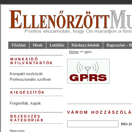
Főoldal
Hírek
Letöltés
Kérdezz-felelek
Kapcsolat – R
Home
>> gprs
MUNKAIDŐ
NYILVÁNTARTÓK
Kompakt eszközök
Professzionális szoftver
KIEGÉSZÍTŐK
Forgóvillák, kapuk
VÁROM HOZZÁSZÓLÁ
BEJEGYZÉS
KATEGÓRIÁK
Név (
Hasznos