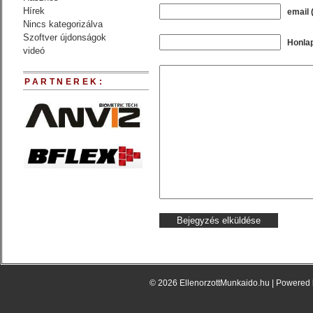
Hírek
email 
Nincs kategorizálva
Szoftver újdonságok
Honla
videó
PARTNEREK:
© 2026 EllenorzottMunkaido.hu | Powered