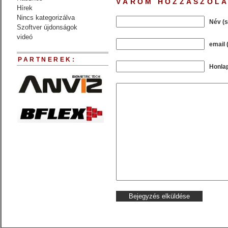
VÁROM HOZZÁSZÓLÁ
Hírek
Nincs kategorizálva
Név (
Szoftver újdonságok
videó
email 
PARTNEREK:
Honla