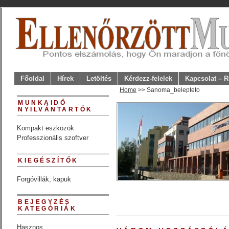
Főoldal
Hírek
Letöltés
Kérdezz-felelek
Kapcsolat – R
Home
>> Sanoma_belepteto
MUNKAIDŐ
NYILVÁNTARTÓK
Kompakt eszközök
Professzionális szoftver
KIEGÉSZÍTŐK
Forgóvillák, kapuk
BEJEGYZÉS
KATEGÓRIÁK
Hasznos