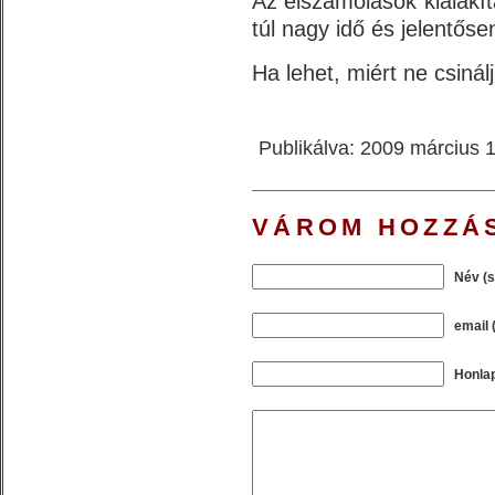
Az elszámolások kialakí
túl nagy idő és jelentőse
Ha lehet, miért ne csinál
Publikálva: 2009 március 1
VÁROM HOZZÁ
Név (
email 
Honla