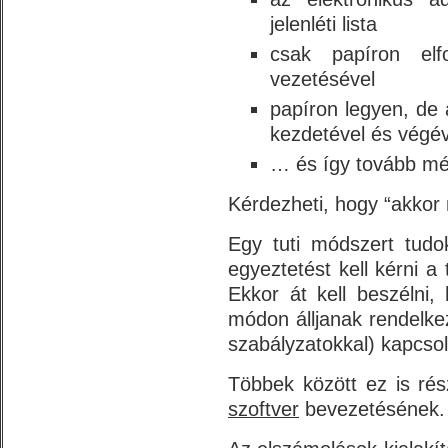
jelenléti lista
csak papíron elf
vezetésével
papíron legyen, de
kezdetével és végéve
… és így tovább mé
Kérdezheti, hogy “akkor
Egy tuti módszert tudo
egyeztetést kell kérni a 
Ekkor át kell beszélni
módon álljanak rendelk
szabályzatokkal) kapcsol
Többek között ez is ré
szoftver
bevezetésének.