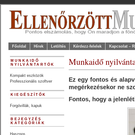
Főoldal
Hírek
Letöltés
Kérdezz-felelek
Kapcsolat – R
Munkaidő nyilvánta
MUNKAIDŐ
NYILVÁNTARTÓK
Kompakt eszközök
Ez egy fontos és alap
Professzionális szoftver
megérkezésekor ne szo
KIEGÉSZÍTŐK
Fontos, hogy a jelenlét
Forgóvillák, kapuk
BEJEGYZÉS
KATEGÓRIÁK
Hasznos