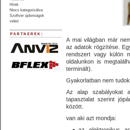
Hírek
Nincs kategorizálva
Szoftver újdonságok
videó
PARTNEREK:
A mai világban már nem 
az adatok rögzítése. Egy
rendszert vagy külön m
oldalunkon is megtalál
terminált).
Gyakorlatban nem tudok
Az alap szabályokat 
tapasztalat szerint jó
között.
van aki azt mondja:
az elektronikus a