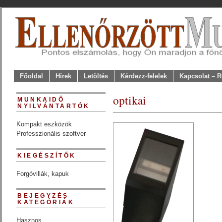
Főoldal
Hírek
Letöltés
Kérdezz-felelek
Kapcsolat – R
optikai
MUNKAIDŐ
NYILVÁNTARTÓK
Kompakt eszközök
Professzionális szoftver
KIEGÉSZÍTŐK
Forgóvillák, kapuk
BEJEGYZÉS
KATEGÓRIÁK
Hasznos